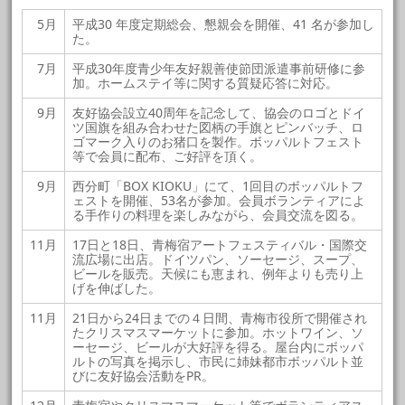
5月
平成30 年度定期総会、懇親会を開催、41 名が参加し
た。
7月
平成30年度青少年友好親善使節団派遣事前研修に参
加。ホームステイ等に関する質疑応答に対応。
9月
友好協会設立40周年を記念して、協会のロゴとドイ
ツ国旗を組み合わせた図柄の手旗とピンバッチ、ロ
ゴマーク入りのお猪口を製作。ボッパルトフェスト
等で会員に配布、ご好評を頂く。
9月
西分町「BOX KIOKU」にて、1回目のボッパルトフ
ェストを開催、53名が参加。会員ボランティアによ
る手作りの料理を楽しみながら、会員交流を図る。
11月
17日と18日、青梅宿アートフェスティバル・国際交
流広場に出店。ドイツパン、ソーセージ、スープ、
ビールを販売。天候にも恵まれ、例年よりも売り上
げを伸ばした。
11月
21日から24日までの４日間、青梅市役所で開催され
たクリスマスマーケットに参加。ホットワイン、ソ
ーセージ、ビールが大好評を得る。屋台内にボッパ
ルトの写真を掲示し、市民に姉妹都市ボッパルト並
びに友好協会活動をPR。