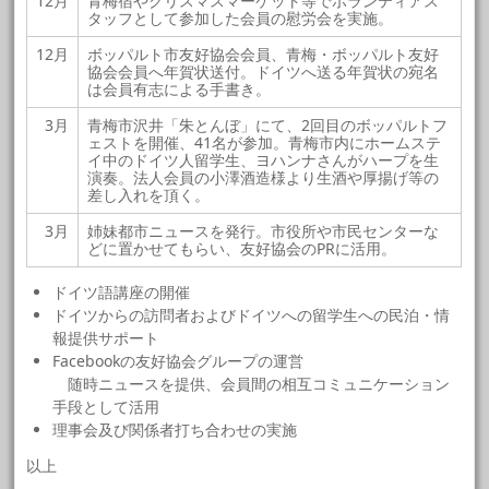
12月
青梅宿やクリスマスマーケット等でボランティアス
タッフとして参加した会員の慰労会を実施。
12月
ボッパルト市友好協会会員、青梅・ボッパルト友好
協会会員へ年賀状送付。ドイツへ送る年賀状の宛名
は会員有志による手書き。
3月
青梅市沢井「朱とんぼ」にて、2回目のボッパルトフ
ェストを開催、41名が参加。青梅市内にホームステ
イ中のドイツ人留学生、ヨハンナさんがハープを生
演奏。法人会員の小澤酒造様より生酒や厚揚げ等の
差し入れを頂く。
3月
姉妹都市ニュースを発行。市役所や市民センターな
どに置かせてもらい、友好協会のPRに活用。
ドイツ語講座の開催
ドイツからの訪問者およびドイツへの留学生への民泊・情
報提供サポート
Facebookの友好協会グループの運営
随時ニュースを提供、会員間の相互コミュニケーション
手段として活用
理事会及び関係者打ち合わせの実施
以上