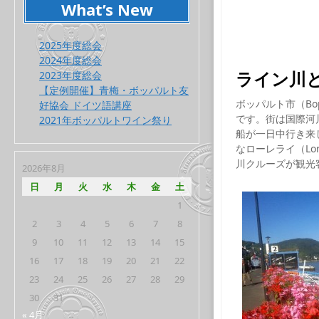
What’s New
2025年度総会
2024年度総会
ライン川
2023年度総会
【定例開催】青梅・ボッパルト友
ボッパルト市（Bop
好協会 ドイツ語講座
です。街は国際河
2021年ボッパルトワイン祭り
船が一日中行き来し
なローレライ（L
川クルーズが観光
2026年8月
日
月
火
水
木
金
土
1
2
3
4
5
6
7
8
9
10
11
12
13
14
15
16
17
18
19
20
21
22
23
24
25
26
27
28
29
30
31
« 4月