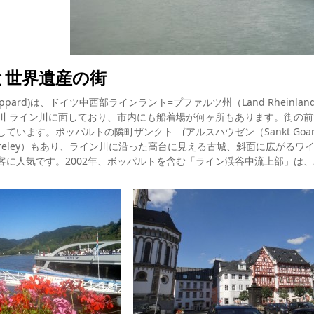
と世界遺産の街
pard)は、ドイツ中西部ラインラント=プファルツ州（Land Rheinla
川 ライン川に面しており、市内にも船着場が何ヶ所もあります。街の
ています。ボッパルトの隣町ザンクト ゴアルスハウゼン（Sankt Goa
oreley）もあり、ライン川に沿った高台に見える古城、斜面に広がる
客に人気です。2002年、ボッパルトを含む「ライン渓谷中流上部」は