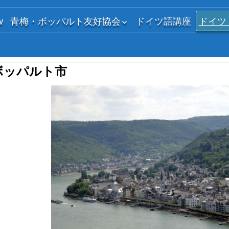
w
青梅・ボッパルト友好協会
ドイツ語講座
ドイツ
友好協会の紹介
今年度事業計画
ボッパルト市
昨年度活動報告
友好協会規約