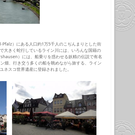
nd-Pfalz）にある人口約1万5千人のこぢんまりとした街
前で大きく蛇行しているライン川には、いろんな国籍の
rshausen）には、船乗りを惑わせる妖精の伝説で有名
ワイン畑、行き交う多くの船を眺めながら旅する、ライン
、ユネスコ世界遺産に登録されました。