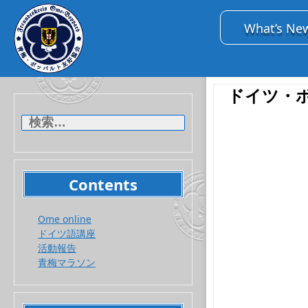
What’s Ne
ドイツ・
検
索:
Contents
Ome online
ドイツ語講座
活動報告
青梅マラソン