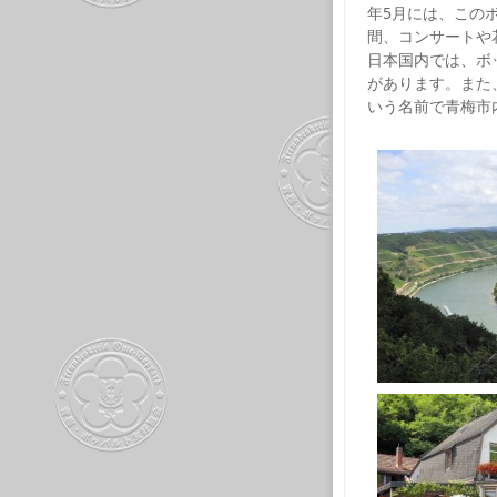
年5月には、この
間、コンサートや
日本国内では、ボ
があります。また
いう名前で青梅市