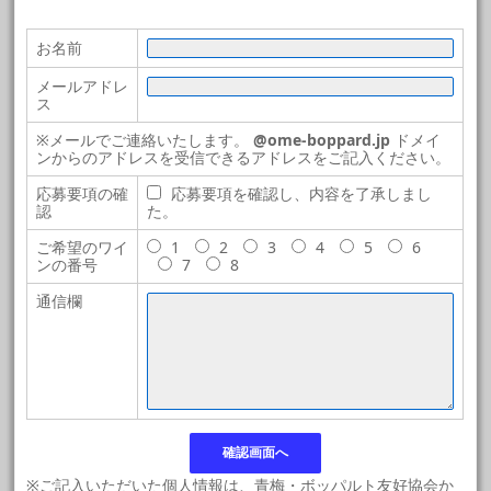
お名前
メールアドレ
ス
※メールでご連絡いたします。
@ome-boppard.jp
ドメイ
ンからのアドレスを受信できるアドレスをご記入ください。
応募要項の確
応募要項を確認し、内容を了承しまし
認
た。
ご希望のワイ
1
2
3
4
5
6
ンの番号
7
8
通信欄
※ご記入いただいた個人情報は、青梅・ボッパルト友好協会か